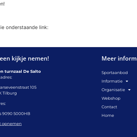
en!
ie onderstaande link:
een kijkje nemen!
Meer inform
en turnzaal De Salto
Sportaanbod
adres:
Informatie
arseveenstraat 105
Organisatie
K Tilburg
Webshop
es:
Contact
s 9090 5000HB
Home
t opnemen