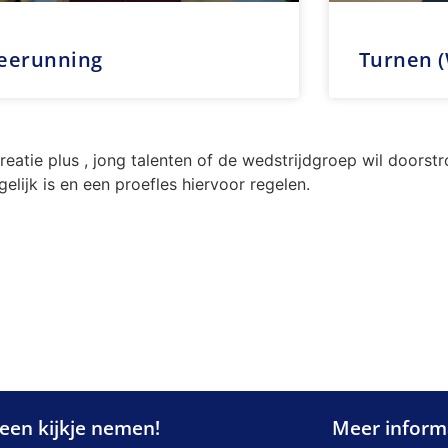
eerunning
Turnen (
creatie plus , jong talenten of de wedstrijdgroep wil doorst
elijk is en een proefles hiervoor regelen.
een kijkje nemen!
Meer inform