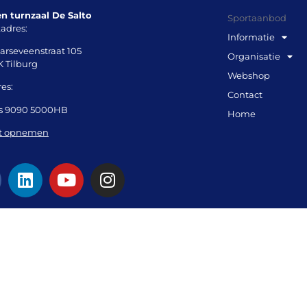
en turnzaal De Salto
Sportaanbod
adres:
Informatie
arseveenstraat 105
Organisatie
K Tilburg
Webshop
es:
Contact
s 9090 5000HB
Home
t opnemen