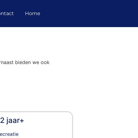
ntact
Home
arnaast bieden we ook
12 jaar+
ecreatie