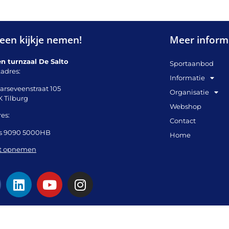
een kijkje nemen!
Meer inform
en turnzaal De Salto
Sportaanbod
adres:
Informatie
arseveenstraat 105
Organisatie
K Tilburg
Webshop
es:
Contact
s 9090 5000HB
Home
t opnemen