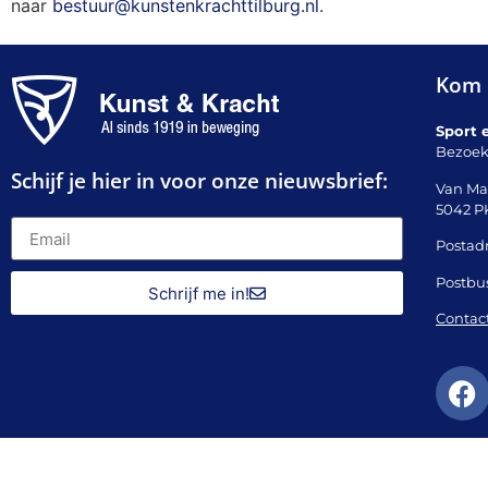
naar
bestuur@kunstenkrachttilburg.nl
.
Kom 
Sport 
Bezoek
Schijf je hier in voor onze nieuwsbrief:
Van Ma
5042 P
Postadr
Postbu
Schrijf me in!
Contac