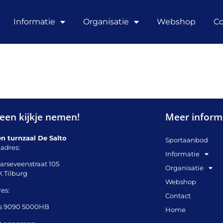
Informatie
Organisatie
Webshop
Co
een kijkje nemen!
Meer inform
en turnzaal De Salto
Sportaanbod
adres:
Informatie
arseveenstraat 105
Organisatie
K Tilburg
Webshop
es:
Contact
s 9090 5000HB
Home