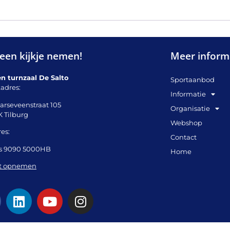
een kijkje nemen!
Meer inform
en turnzaal De Salto
Sportaanbod
adres:
Informatie
arseveenstraat 105
Organisatie
K Tilburg
Webshop
es:
Contact
s 9090 5000HB
Home
t opnemen