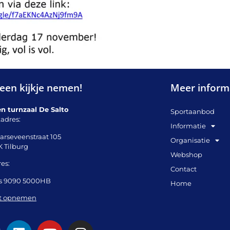
een kijkje nemen!
Meer inform
en turnzaal De Salto
Sportaanbod
adres:
Informatie
arseveenstraat 105
Organisatie
K Tilburg
Webshop
es:
Contact
s 9090 5000HB
Home
t opnemen