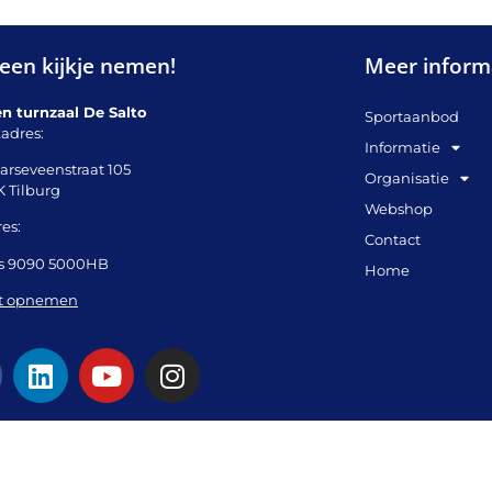
een kijkje nemen!
Meer inform
en turnzaal De Salto
Sportaanbod
adres:
Informatie
arseveenstraat 105
Organisatie
K Tilburg
Webshop
es:
Contact
s 9090 5000HB
Home
t opnemen